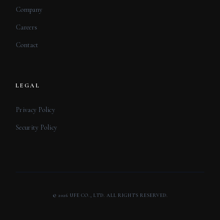
Company
Careers
Contact
LEGAL
Privacy Policy
Security Policy
© 2026 UFE CO., LTD. ALL RIGHTS RESERVED.